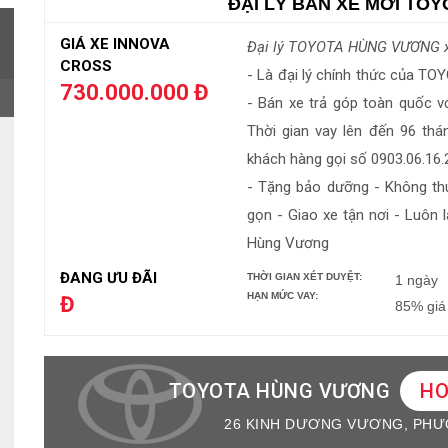
ĐẠI LÝ BÁN XE MỚI TO
GIÁ XE INNOVA
Đại lý TOYOTA HÙNG VƯƠNG x
CROSS
- Là đại lý chính thức của TO
730.000.000 Đ
- Bán xe trả góp toàn quốc vớ
Thời gian vay lên đến 96 thá
khách hàng gọi số 0903.06.16.
- Tặng bảo dưỡng - Không thu
gọn - Giao xe tận nơi - Luôn 
Hùng Vương
ĐANG ƯU ĐÃI
THỜI GIAN XÉT DUYỆT:
1 ngày
HẠN MỨC VAY:
Đ
85% giá 
TOYOTA HÙNG VƯƠNG
HO
26 KINH DƯƠNG VƯƠNG, PHƯ