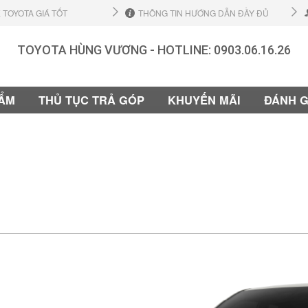
 TOYOTA GIÁ TỐT
THÔNG TIN HƯỚNG DẪN ĐẦY ĐỦ
TOYOTA HÙNG VƯƠNG - HOTLINE:
0903.06.16.26
ẨM
THỦ TỤC TRẢ GÓP
KHUYẾN MÃI
ĐÁNH G