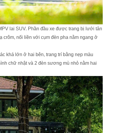
MPV lai SUV. Phần đầu xe được trang bị lưới tản
 mạ crôm, nối liền với cụm đèn pha nằm ngang ở
iác khá lớn ở hai bên, trang trí bằng nẹp màu
m hình chữ nhật và 2 đèn sương mù nhỏ nằm hai