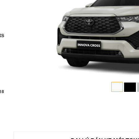
XS
18