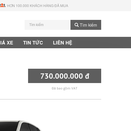
HƠN 100.000 KHÁCH HÀNG ĐÃ MUA
Tìm kiếm
IÁ XE
TIN TỨC
LIÊN HỆ
730.000.000 đ
Đã bao gồm VAT