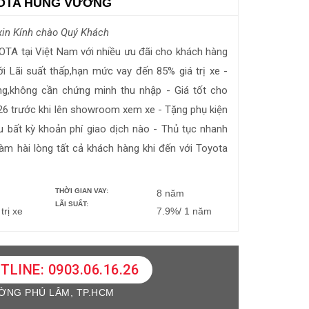
YOTA HÙNG VƯƠNG
in Kính chào Quý Khách
YOTA tại Việt Nam với nhiều ưu đãi cho khách hàng
i Lãi suất thấp,hạn mức vay đến 85% giá trị xe -
ng,không cần chứng minh thu nhập - Giá tốt cho
26 trước khi lên showroom xem xe - Tặng phụ kiện
 bất kỳ khoản phí giao dịch nào - Thủ tục nhanh
làm hài lòng tất cả khách hàng khi đến với Toyota
THỜI GIAN VAY:
8 năm
LÃI SUẤT:
trị xe
7.9%/ 1 năm
TLINE: 0903.06.16.26
ỜNG PHÚ LÂM, TP.HCM