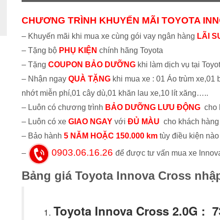
CHƯƠNG TRÌNH KHUYẾN MÃI TOYOTA IN
– Khuyến mãi khi mua xe cùng gói vay ngân hàng
LÃI S
– Tặng bộ
PHỤ KIỆN
chính hãng Toyota
– Tặng
COUPON BẢO DƯỠNG
khi làm dịch vụ tại Toyo
– Nhận ngay
QUÀ TẶNG
khi mua xe : 01 Áo trùm xe,01
nhớt miễn phí,01 cây dù,01 khăn lau xe,10 lít xăng…..
– Luôn có chương trình
BẢO DƯỠNG LƯU ĐỘNG
cho k
– Luôn có xe
GIAO NGAY
với
ĐỦ MÀU
cho khách hàng
– Bảo hành
5
NĂM HOẶC 150.000 km
tùy điều kiện nào
0903.06.16.26
–
để được tư vấn mua xe Innov
Bảng giá Toyota Innova Cross nhậ
Toyota Innova Cross 2.0G : 