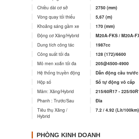
Chiều dài cơ sở
2750 (mm)
Vòng quay tối thiểu
5,67 (m)
Khoảng sáng gầm xe
170 (mm)
Động cơ Xăng/Hybrid
M20A-FKS / M20A-F
Dung tích công tác
1987cc
Công suất tối đa
128 (172)/6600
Mô men xoắn tối đa
205@4500-4900
Hệ thống truyền động
Dẫn động cầu trước
Hộp số
Số tự động vô cấp
Mâm: Xăng/Hybrid
215/60R17 - 225/50R
Phanh : Trước/Sau
Đĩa
Tiêu thụ Xăng /
7.2 / 4.92 (Lít/100km)
Hybrid
PHÒNG KINH DOANH