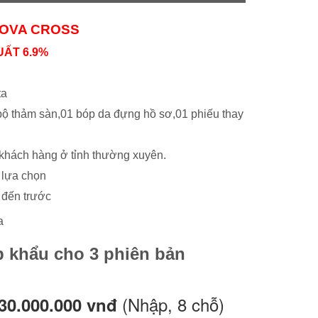
NOVA CROSS
UẤT 6.9%
ta
 bộ thảm sàn,01 bóp da đựng hồ sơ,01 phiếu thay
hách hàng ở tỉnh thường xuyên.
 lựa chọn
 đến trước
a
p khẩu cho 3 phiên bản
(Nhập, 8 chỗ)
730.000.000 vnđ